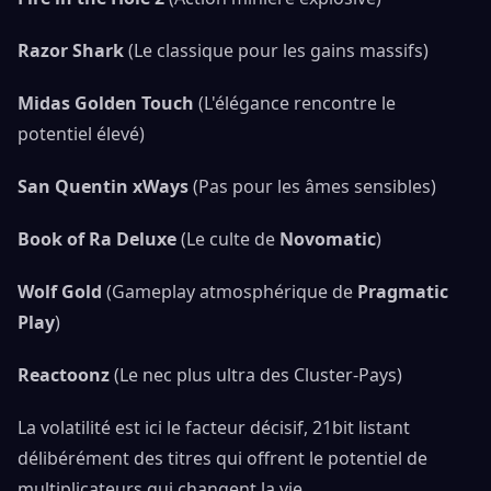
Razor Shark
(Le classique pour les gains massifs)
Midas Golden Touch
(L'élégance rencontre le
potentiel élevé)
San Quentin xWays
(Pas pour les âmes sensibles)
Book of Ra Deluxe
(Le culte de
Novomatic
)
Wolf Gold
(Gameplay atmosphérique de
Pragmatic
Play
)
Reactoonz
(Le nec plus ultra des Cluster-Pays)
La volatilité est ici le facteur décisif, 21bit listant
délibérément des titres qui offrent le potentiel de
multiplicateurs qui changent la vie.