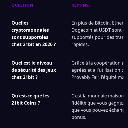
QUESTION
RÉPONSE
Quelles
En plus de Bitcoin, Ethere
cryptomonnaies
Dogecoin et USDT sont é
sont supportées
supportés pour des transa
chez 21bit en 2026 ?
rapides.
Quel est le niveau
Grâce à la coopération av
de sécurité des jeux
agréés et à l'utilisation d
chez 21bit ?
Provably Fair, l'équité max
Qu'est-ce que les
C'est la monnaie maison
21bit Coins ?
fidélité que vous gagnez p
que vous pouvez échange
bonus.