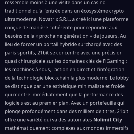
ressemble moins à une visite dans un casino
traditionnel qu'à l'entrée dans un écosystème crypto
ultramoderne. Novatrix S.R.L. a créé ici une plateforme
conçue de manière cohérente pour répondre aux
besoins de la « prochaine génération » de joueurs. Au
lieu de forcer un portail hybride surchargé avec des
paris sportifs, 21bit se concentre avec une précision
quasi chirurgicale sur les domaines clés de l'iGaming :
les machines à sous, l'action en direct et l'intégration
de la technologie blockchain la plus moderne. Le lobby
se distingue par une esthétique minimaliste et froide
qui montre immédiatement que la performance des
logiciels est au premier plan. Avec un portefeuille qui
plonge profondément dans des milliers de titres, 21bit
offre une variété qui va des automates
Nolimit City
mathématiquement complexes aux mondes immersifs