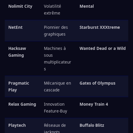
Nolimit City
Volatilité
Mental
extrême
NetEnt
Pionnier des
Starburst XXXtreme
graphiques
Hacksaw
Machines à
Wanted Dead or a Wild
Gaming
sous
multiplicateur
s
Pragmatic
Mécanique en
Gates of Olympus
Play
cascade
Relax Gaming
Innovation
Money Train 4
Feature-Buy
Playtech
Réseaux de
Buffalo Blitz
jackpots