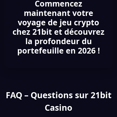
Commencez
maintenant votre
voyage de jeu crypto
chez 21bit et découvrez
la profondeur du
portefeuille en 2026 !
FAQ – Questions sur 21bit
Casino