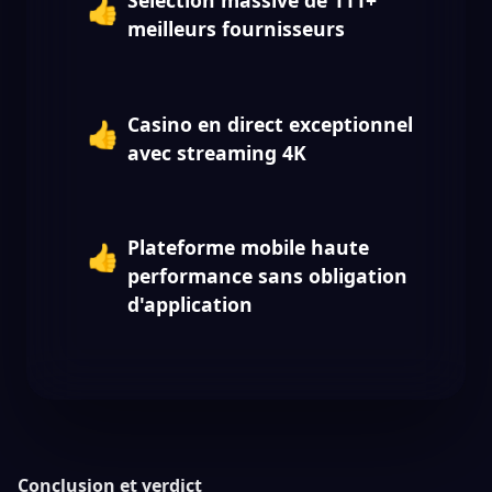
👍
meilleurs fournisseurs
Casino en direct exceptionnel
👍
avec streaming 4K
Plateforme mobile haute
👍
performance sans obligation
d'application
Conclusion et verdict