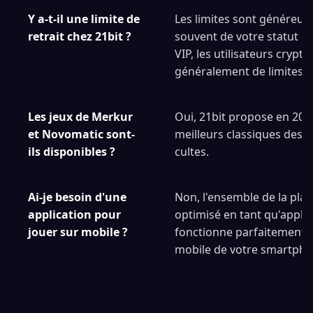
Y a-t-il une limite de
Les limites sont généreus
retrait chez 21bit ?
souvent de votre statut 
VIP, les utilisateurs crypt
généralement de limites p
Les jeux de Merkur
Oui, 21bit propose en 202
et Novomatic sont-
meilleurs classiques des 
ils disponibles ?
cultes.
Ai-je besoin d'une
Non, l'ensemble de la pla
application pour
optimisé en tant qu'appli
jouer sur mobile ?
fonctionne parfaitement d
mobile de votre smartpho