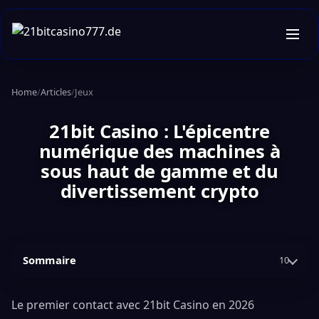
Home
/
Articles
/
Jeux
21bit Casino : L'épicentre
numérique des machines à
sous haut de gamme et du
divertissement crypto
Sommaire
10
Le premier contact avec 21bit Casino en 2026