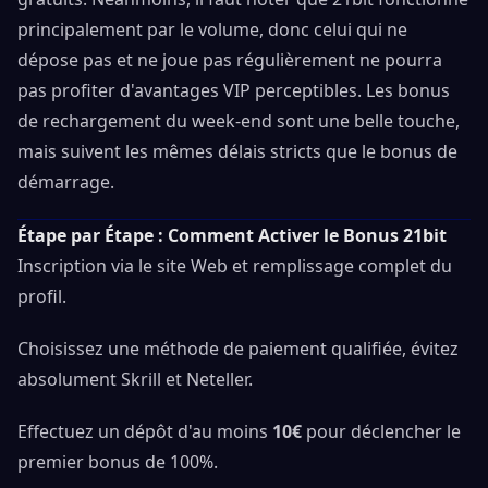
principalement par le volume, donc celui qui ne
dépose pas et ne joue pas régulièrement ne pourra
pas profiter d'avantages VIP perceptibles. Les bonus
de rechargement du week-end sont une belle touche,
mais suivent les mêmes délais stricts que le bonus de
démarrage.
Étape par Étape : Comment Activer le Bonus 21bit
Inscription via le site Web et remplissage complet du
profil.
Choisissez une méthode de paiement qualifiée, évitez
absolument Skrill et Neteller.
Effectuez un dépôt d'au moins
10€
pour déclencher le
premier bonus de 100%.