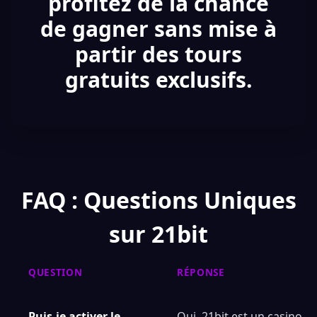
profitez de la chance
de gagner sans mise à
partir des tours
gratuits exclusifs.
FAQ : Questions Uniques
sur 21bit
QUESTION
RÉPONSE
Puis-je activer le
Oui, 21bit est un casino c