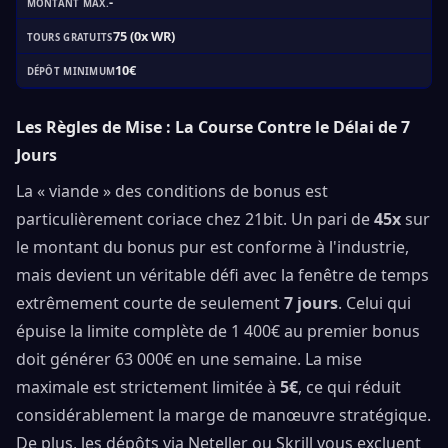
-
MONTANT MAX.
75 (0x WR)
TOURS GRATUITS
10€
DÉPÔT MINIMUM
Les Règles de Mise : La Course Contre le Délai de 7
Jours
La « viande » des conditions de bonus est
particulièrement coriace chez 21bit. Un pari de
45x
sur
le montant du bonus pur est conforme à l'industrie,
mais devient un véritable défi avec la fenêtre de temps
extrêmement courte de seulement
7 jours
. Celui qui
épuise la limite complète de 1 400€ au premier bonus
doit générer 63 000€ en une semaine. La mise
maximale est strictement limitée à
5€
, ce qui réduit
considérablement la marge de manœuvre stratégique.
De plus, les dépôts via Neteller ou Skrill vous excluent