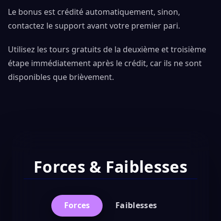
Le bonus est crédité automatiquement, sinon,
contactez le support avant votre premier pari.
Utilisez les tours gratuits de la deuxième et troisième
étape immédiatement après le crédit, car ils ne sont
disponibles que brièvement.
Forces & Faiblesses
Forces
Faiblesses