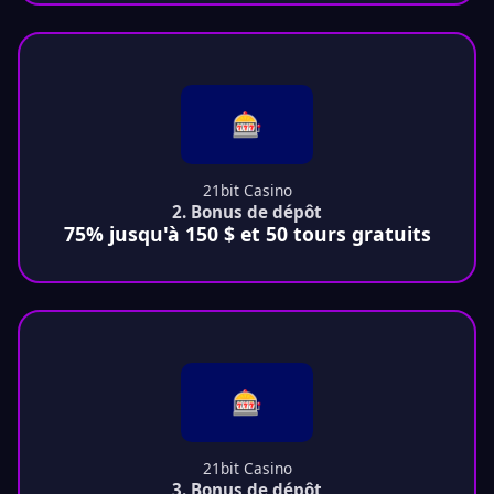
🎰
21bit Casino
2. Bonus de dépôt
75% jusqu'à 150 $ et 50 tours gratuits
🎰
21bit Casino
3. Bonus de dépôt