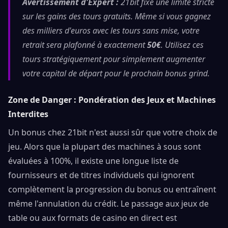
Avertissement d'Expert :
21bit fixe une limite stricte
sur les gains des tours gratuits. Même si vous gagnez
des milliers d'euros avec les tours sans mise, votre
retrait sera plafonné à exactement
50€
. Utilisez ces
tours stratégiquement pour simplement augmenter
votre capital de départ pour le prochain bonus grind.
Zone de Danger : Pondération des Jeux et Machines
Interdites
Un bonus chez 21bit n'est aussi sûr que votre choix de
jeu. Alors que la plupart des machines à sous sont
évaluées à 100%, il existe une longue liste de
fournisseurs et de titres individuels qui ignorent
complètement la progression du bonus ou entraînent
même l'annulation du crédit. Le passage aux jeux de
table ou aux formats de casino en direct est