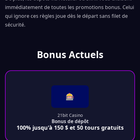
immédiatement de toutes les promotions bonus. Celui
qui ignore ces règles joue dès le départ sans filet de
sécurité.
Bonus Actuels
🎰
21bit Casino
Bonus de dépôt
100% jusqu'à 150 $ et 50 tours gratuits