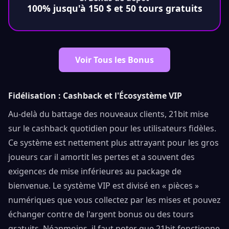
100% jusqu'à 150 $ et 50 tours gratuits
Voir Tous les Bonus
Fidélisation : Cashback et l'Écosystème VIP
Au-delà du battage des nouveaux clients, 21bit mise
sur le cashback quotidien pour les utilisateurs fidèles.
Ce système est nettement plus attrayant pour les gros
joueurs car il amortit les pertes et a souvent des
exigences de mise inférieures au package de
bienvenue. Le système VIP est divisé en « pièces »
numériques que vous collectez par les mises et pouvez
échanger contre de l'argent bonus ou des tours
gratuits. Néanmoins, il faut noter que 21bit fonctionne