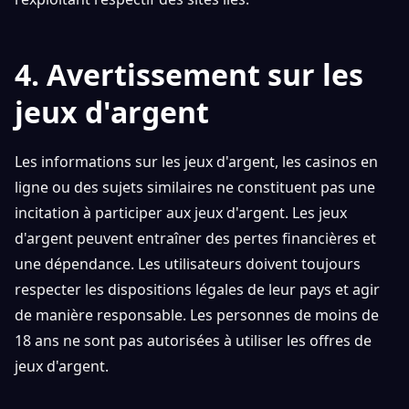
4. Avertissement sur les
jeux d'argent
Les informations sur les jeux d'argent, les casinos en
ligne ou des sujets similaires ne constituent pas une
incitation à participer aux jeux d'argent. Les jeux
d'argent peuvent entraîner des pertes financières et
une dépendance. Les utilisateurs doivent toujours
respecter les dispositions légales de leur pays et agir
de manière responsable. Les personnes de moins de
18 ans ne sont pas autorisées à utiliser les offres de
jeux d'argent.