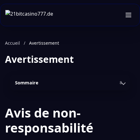
Accueil
/
Avertissement
Avertissement
Sommaire
8
Avis de non-
responsabilité