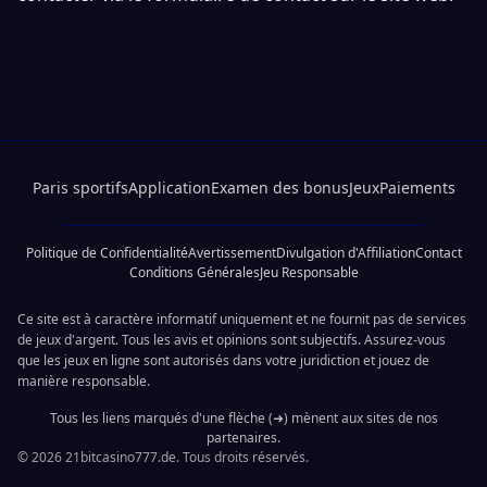
Paris sportifs
Application
Examen des bonus
Jeux
Paiements
Politique de Confidentialité
Avertissement
Divulgation d'Affiliation
Contact
Conditions Générales
Jeu Responsable
Ce site est à caractère informatif uniquement et ne fournit pas de services
de jeux d'argent. Tous les avis et opinions sont subjectifs. Assurez-vous
que les jeux en ligne sont autorisés dans votre juridiction et jouez de
manière responsable.
Tous les liens marqués d'une flèche (➜) mènent aux sites de nos
partenaires.
© 2026 21bitcasino777.de. Tous droits réservés.