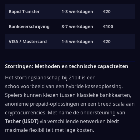
Rapid Transfer
1-3 werkdagen
€20
Bankoverschrijving
3-7 werkdagen
€100
VISA / Mastercard
1-5 werkdagen
€20
Stortingen: Methoden en technische capaciteiten
Het stortingslandschap bij 21bit is een
schoolvoorbeeld van een hybride kasseoplossing.
Spelers kunnen kiezen tussen klassieke bankkaarten,
anonieme prepaid-oplossingen en een breed scala aan
cryptocurrencies. Met name de ondersteuning van
Tether (USDT)
via verschillende netwerken biedt
maximale flexibiliteit met lage kosten.