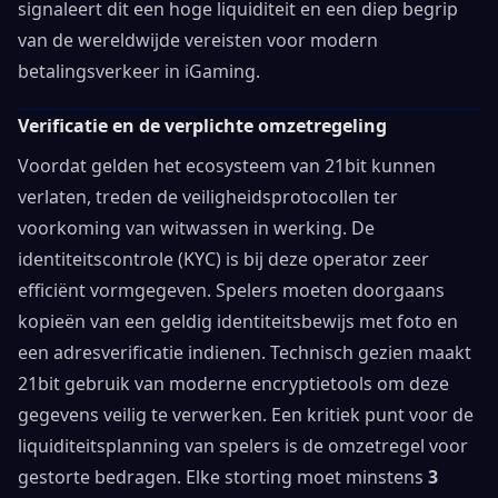
signaleert dit een hoge liquiditeit en een diep begrip
van de wereldwijde vereisten voor modern
betalingsverkeer in iGaming.
Verificatie en de verplichte omzetregeling
Voordat gelden het ecosysteem van 21bit kunnen
verlaten, treden de veiligheidsprotocollen ter
voorkoming van witwassen in werking. De
identiteitscontrole (KYC) is bij deze operator zeer
efficiënt vormgegeven. Spelers moeten doorgaans
kopieën van een geldig identiteitsbewijs met foto en
een adresverificatie indienen. Technisch gezien maakt
21bit gebruik van moderne encryptietools om deze
gegevens veilig te verwerken. Een kritiek punt voor de
liquiditeitsplanning van spelers is de omzetregel voor
gestorte bedragen. Elke storting moet minstens
3