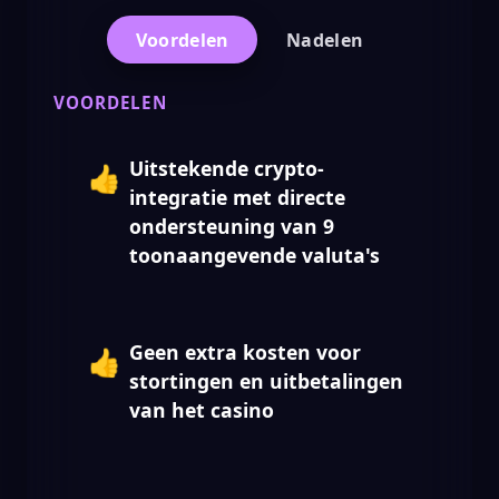
Voordelen
Nadelen
VOORDELEN
Uitstekende crypto-
👍
integratie met directe
ondersteuning van 9
toonaangevende valuta's
Geen extra kosten voor
👍
stortingen en uitbetalingen
van het casino