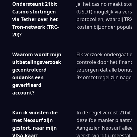
Ondersteunt 21bit
Ja, het casino maakt stor
Casino stortingen
(USDT) mogelijk via versch
via Tether over het
protocollen, waarbij TRX 
Tron-netwerk (TRC-
kosten bijzonder populair 
20)?
Waarom wordt mijn
Elk verzoek ondergaat een
uitbetalingsverzoek
controle door het financi
gecontroleerd
te zorgen dat alle bonus
ondanks een
3x omzetregel zijn nagele
geverifieerd
account?
Kan ik winsten die
In de regel vereist 21bit d
met Neosurf zijn
dezelfde manier plaatsvind
gestort, naar mijn
Aangezien Neosurf alleen
VISA-kaart
werkt, wordt u meestal e