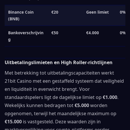
Binance Coin
€20
Geen limiet
0%
(BNB)
Bankoverschrijvin
€50
€4.000
0%
g
Uitbetalingslimieten en High Roller-richtlijnen
Met betrekking tot uitbetalingscapaciteiten werkt
21bit Casino met een gestaffeld systeem dat veiligheid
en liquiditeit in evenwicht brengt. Voor
standaardspelers ligt de dagelijkse limiet op
€1.000
.
Wekelijks kunnen bedragen tot
€5.000
worden
opgenomen, terwijl het maandelijkse maximum op
€15.000
is vastgesteld. Deze waarden zijn in
marktvergelijking voor crypto-platforms eerder