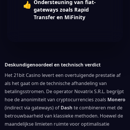
Ondersteuning van fiat-
👍
gateways zoals Rapid
Transfer en MiFinity
Deskundigenoordeel en technisch verdict
Het 21bit Casino levert een overtuigende prestatie af
als het gaat om de technische afhandeling van
betalingsstromen. De operator Novatrix S.R.L. begrijpt
hoe de anonimiteit van cryptocurrencies zoals
Monero
(indirect via gateways) of
Dash
te combineren met de
betrouwbaarheid van klassieke methoden. Hoewel de
maandelijkse limieten ruimte voor optimalisatie