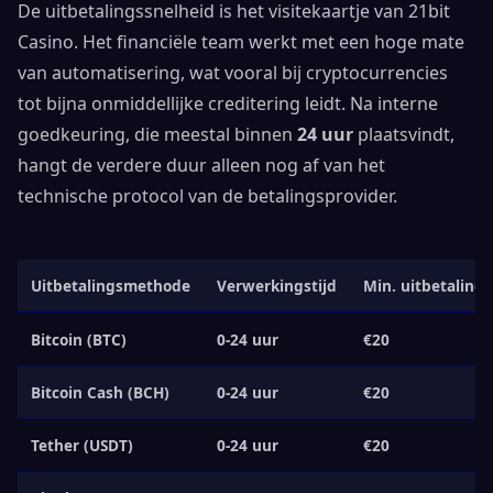
De uitbetalingssnelheid is het visitekaartje van 21bit
Casino. Het financiële team werkt met een hoge mate
van automatisering, wat vooral bij cryptocurrencies
tot bijna onmiddellijke creditering leidt. Na interne
goedkeuring, die meestal binnen
24 uur
plaatsvindt,
hangt de verdere duur alleen nog af van het
technische protocol van de betalingsprovider.
Uitbetalingsmethode
Verwerkingstijd
Min. uitbetaling
Bitcoin (BTC)
0-24 uur
€20
Bitcoin Cash (BCH)
0-24 uur
€20
Tether (USDT)
0-24 uur
€20