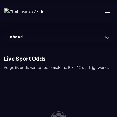
Inhoud
4
Live Sport Odds
Vergelijk odds van topbookmakers. Elke 12 uur bijgewerkt.