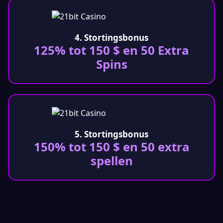
4. Stortingsbonus
125% tot 150 $ en 50 Extra
Spins
5. Stortingsbonus
150% tot 150 $ en 50 extra
spellen