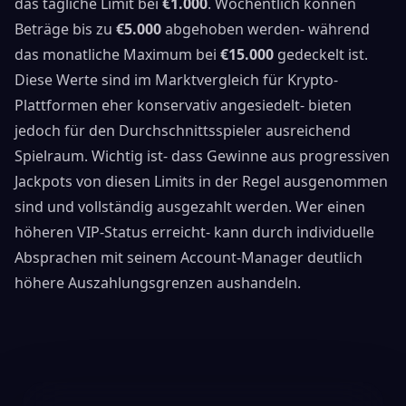
das tägliche Limit bei
€1.000
. Wöchentlich können
Beträge bis zu
€5.000
abgehoben werden- während
das monatliche Maximum bei
€15.000
gedeckelt ist.
Diese Werte sind im Marktvergleich für Krypto-
Plattformen eher konservativ angesiedelt- bieten
jedoch für den Durchschnittsspieler ausreichend
Spielraum. Wichtig ist- dass Gewinne aus progressiven
Jackpots von diesen Limits in der Regel ausgenommen
sind und vollständig ausgezahlt werden. Wer einen
höheren VIP-Status erreicht- kann durch individuelle
Absprachen mit seinem Account-Manager deutlich
höhere Auszahlungsgrenzen aushandeln.