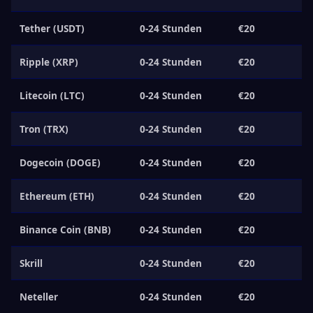
Tether (USDT)
0-24 Stunden
€20
Ripple (XRP)
0-24 Stunden
€20
Litecoin (LTC)
0-24 Stunden
€20
Tron (TRX)
0-24 Stunden
€20
Dogecoin (DOGE)
0-24 Stunden
€20
Ethereum (ETH)
0-24 Stunden
€20
Binance Coin (BNB)
0-24 Stunden
€20
Skrill
0-24 Stunden
€20
Neteller
0-24 Stunden
€20