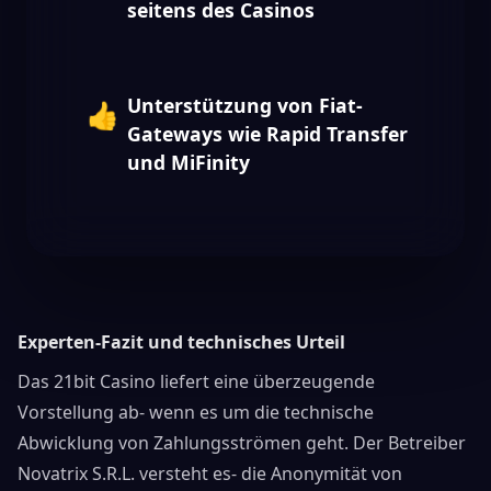
seitens des Casinos
Unterstützung von Fiat-
👍
Gateways wie Rapid Transfer
und MiFinity
Experten-Fazit und technisches Urteil
Das 21bit Casino liefert eine überzeugende
Vorstellung ab- wenn es um die technische
Abwicklung von Zahlungsströmen geht. Der Betreiber
Novatrix S.R.L. versteht es- die Anonymität von