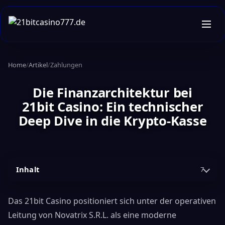
Home
/
Artikel
/
Zahlungen
Die Finanzarchitektur bei
21bit Casino: Ein technischer
Deep Dive in die Krypto-Kasse
Inhalt
7
Das 21bit Casino positioniert sich unter der operativen
Leitung von Novatrix S.R.L. als eine moderne