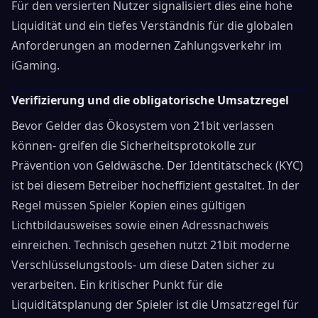
Für den versierten Nutzer signalisiert dies eine hohe
Liquidität und ein tiefes Verständnis für die globalen
Anforderungen an modernen Zahlungsverkehr im
iGaming.
Verifizierung und die obligatorische Umsatzregel
Bevor Gelder das Ökosystem von 21bit verlassen
können- greifen die Sicherheitsprotokolle zur
Prävention von Geldwäsche. Der Identitätscheck (KYC)
ist bei diesem Betreiber hocheffizient gestaltet. In der
Regel müssen Spieler Kopien eines gültigen
Lichtbildausweises sowie einen Adressnachweis
einreichen. Technisch gesehen nutzt 21bit moderne
Verschlüsselungstools- um diese Daten sicher zu
verarbeiten. Ein kritischer Punkt für die
Liquiditätsplanung der Spieler ist die Umsatzregel für