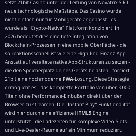
setzt 21bit Casino unter der Leitung von Novatrix S.R.L.
neue technologische Maßstäbe. Das Casino wurde
nicht einfach nur für Mobilgeräte angepasst - es
wurde als "Crypto-Native" Plattform konzipiert. In
2026 bedeutet dies eine tiefe Integration von
Blockchain-Prozessen in eine mobile Oberfläche - die
so reaktionsschnell ist wie eine High-End-Finanz-App.
Anstatt auf veraltete native App-Strukturen zu setzen -
die den Speicherplatz deines Geräts belasten - forciert
21bit eine hochmoderne
PWA
-Lösung. Diese Strategie
ermöglicht es - das komplette Portfolio von über 3.000
Titeln ohne Performance-Einbußen direkt über den
Browser zu streamen. Die "Instant Play" Funktionalität
wird hier durch eine effiziente
HTML5
Engine
unterstützt - die Ladezeiten für komplexe Video-Slots
und Live-Dealer-Räume auf ein Minimum reduziert.