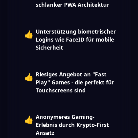
schlanker PWA Architektur
Unterstützung biometrischer
👍
Logins wie FaceID für mobile
Sicherheit
Riesiges Angebot an "Fast
👍
Play" Games - die perfekt für
Touchscreens sind
Anonymeres Gaming-
👍
Erlebnis durch Krypto-First
Ansatz