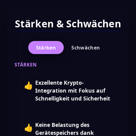
Stärken & Schwächen
Stärken
Schwächen
STÄRKEN
Exzellente Krypto-
👍
Integration mit Fokus auf
Schnelligkeit und Sicherheit
Keine Belastung des
👍
Gerätespeichers dank