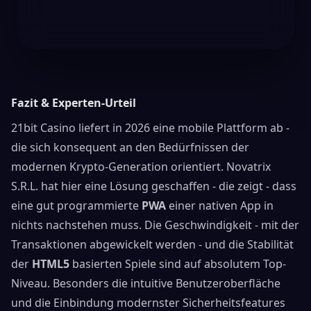
Fazit & Experten-Urteil
21bit Casino liefert in 2026 eine mobile Plattform ab -
die sich konsequent an den Bedürfnissen der
modernen Krypto-Generation orientiert. Novatrix
S.R.L. hat hier eine Lösung geschaffen - die zeigt - dass
eine gut programmierte
PWA
einer nativen App in
nichts nachstehen muss. Die Geschwindigkeit - mit der
Transaktionen abgewickelt werden - und die Stabilität
der
HTML5
basierten Spiele sind auf absolutem Top-
Niveau. Besonders die intuitive Benutzeroberfläche
und die Einbindung modernster Sicherheitsfeatures