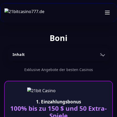
Boni
Inhalt
5
Exklusive Angebote der besten Casinos
1. Einzahlungsbonus
100% bis zu 150 $ und 50 Extra-
Spiele